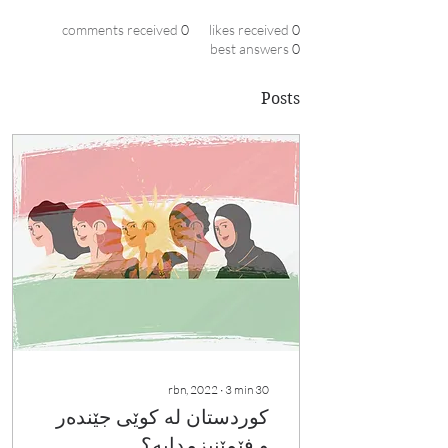
comments received
0
likes received
0
best answers
0
Posts
∙
3
min
30 rbn, 2022
كوردستان له‌ كوێی جێنده‌ر
و فێمێنیزمدایه‌؟