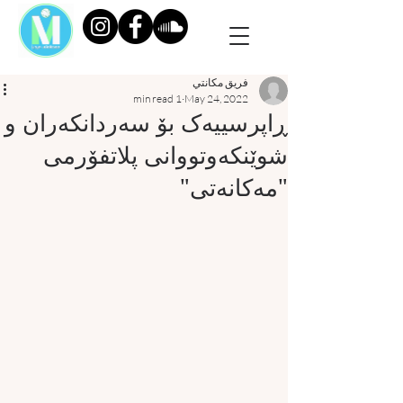
فريق مكانتي
1 min read
May 24, 2022
ڕاپرسییەک بۆ سەردانکەران و
شوێنکەوتووانی پلاتفۆرمی
"مەکانەتی"