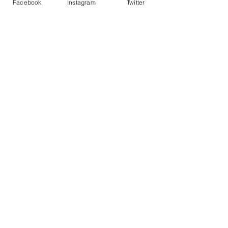
Facebook
Instagram
Twitter
Comments
د میدیادا ژن جێبه‌جێكاره‌ و
Write a comment...
زه‌‌لام رێڤه‌به‌ره‌
صحافة_من_أجل_حقوق_الانسان#