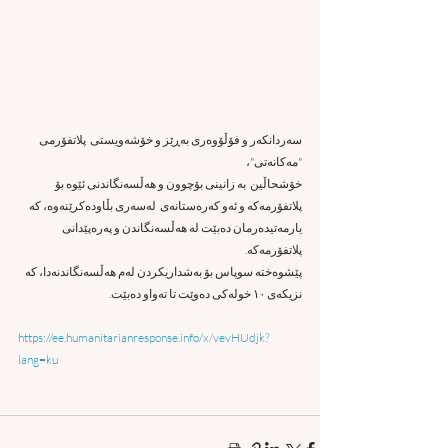
سەردانکەر و فۆڵۆوەری بەڕێز و خۆشەویستی  پلاتفۆرمی 
"مەکانەتی"،
خۆشحاڵین  بە زانینی بۆچوون و هەڵسەنگاندنی ئێوە بۆ 
پلاتفۆرمەکە و ئەو کەرەستانەی  لەسەری بڵاودەکرێنەوە، کە 
یارمەتیدەرمان دەبێت لە هەڵسەنگاندن و پەرەپێدانی  
پلاتفۆرمەکە.
پێشوەختە سوپاس بۆ بەشداریکردن لەم هەڵسەنگاندنەدا، کە 
نزیکەی ١٠ خولەکی دەوێت تا تەواو دەبێت.
https://ee.humanitarianresponse.info/x/vevHUdjk?
lang=ku