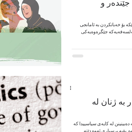
جێنده‌ر و
کە بۆ خەباتکردن بە ئامانجی
 فەلسەفەیەکە جێگرەوەیەکی
 به‌ ژنان لە
 دەبینینن لە کایەی سیاسییدا کە
. بۆیه‌ پرسیاری ئه‌وه‌ دێته‌