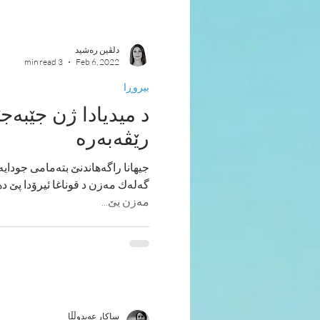
دلڤین ره‌شید
3 min read
Feb 6, 2022
بیروڕا
د میدیادا ژن جێبه‌جێك
رێڤه‌به‌ره‌
جیهانا راگه‌هاندنێ بتەمامی جودایه‌
گه‌له‌ك مه‌زن د قوناغا ئیرۆدا پێ د
مه‌زن یێ...
ساکار عەبدوڵڵا