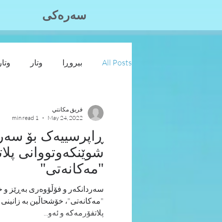
سه‌ره‌كی
All Posts
بیروڕا
وتار
وتار
فريق مكانتي
1 min read
May 24, 2022
ڕاپرسییەک بۆ سەرد
شوێنکەوتووانی پلا
"مەکانەتی"
"مەکانەتی"، خۆ
پلاتفۆرمەکە و ئەو...