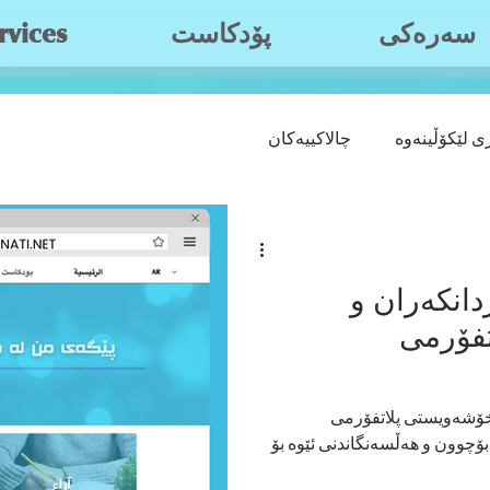
سه‌ره‌كی
پۆدکاست
rvices
ی لێکۆڵینەوە
چالاکییەکان
انکەران و
تفۆرمی
سەردانکەر و فۆڵۆوەری بەڕێز و خۆشەویستی پلاتفۆرمی
شحاڵین بە زانینی بۆچوون و هەڵسەنگاندنی ئێوە بۆ