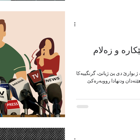
اره‌ و زه‌‌لام
 ژ بوارێ دى یێ ژیانێ، گرنگییه‌كا
هێتەدان ودنهادا رووبه‌ره‌كێ