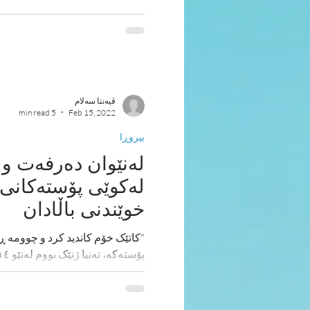
ڤیەننا سەلام
5 min read
Feb 15, 2022
بیروڕا
له‌نێوان ده‌رفه‌ت و 
له‌كوێی پۆسته‌كانی 
خوێندنی باڵادان
"کاتێک خۆم کاندید کرد و چوومە ڕ
هەنگاوه‌كه‌م بۆ زۆربەی...