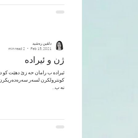
دلڤین ره‌شید
2 min read
Feb 15, 2021
ژن و ئیراده‌
ئیراده‌ ب رامان حه‌ زێ دهێت كو ده
كونترولكرن لسه‌ر سه‌ره‌ده‌ریكرن و
نه‌ ب...