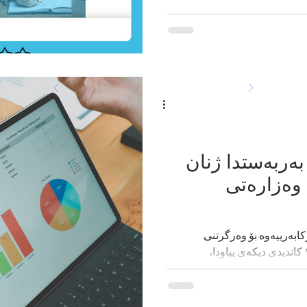
به‌ربه‌ستدا ژنان
وه‌زاره‌تی
کابەرییەوە بۆ وەرگرتنی
پۆستەکە، تەنیا ژنێک بووم لەنێو ١٤ کاندیدی دیكه‌ی پیاودا،