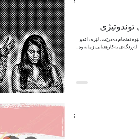
 توندوتیژی
ه‌ ئه‌نجام ده‌درێت، لێره‌دا ئەو
ه‌ڕێگەی به‌كارهێنانی زمانه‌وه‌...