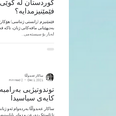
كوردستان له‌ كوێی 
فێمێنیزمدایه‌؟
فێمێنیزم (زانستی ژنناسی) هۆکارێ
به‌دیهێنانی مافەکانی ژنان، تاکە
لەبار بۆ سیسته‌می...
ساکار عەبدوڵڵا
2 min read
Dec 1, 2021
توندوتیژیی بەرامبەر
کایەی سیاسیدا
ساکار عەبدوڵڵا بەردەوام ئەو ژنانە
تا ئاستێک دەڕۆن و دواتر نایانبینیەوە