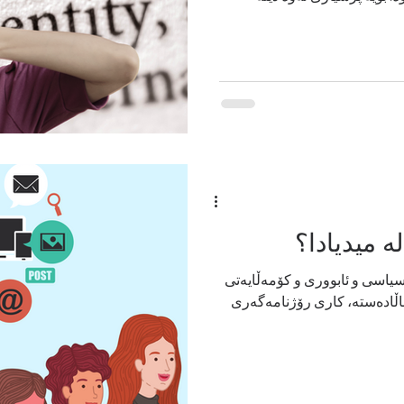
‌ میدیادا؟
سیاسی و ئابووری و كۆمه‌ڵایه‌تی
اڵاده‌سته‌، كاری رۆژنامه‌گه‌ری