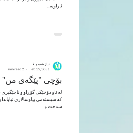
ئاراوه‌،...
نیاز عەبدوڵلا
2 min read
Feb 15, 2021
بۆچی "پێگه‌ی من" له
له‌ ناو دۆخێكی گۆڕاو و ناجێگیری 
كه‌ سیسته‌می پیاوسالاری تیایاندا ب
سه‌خت و...