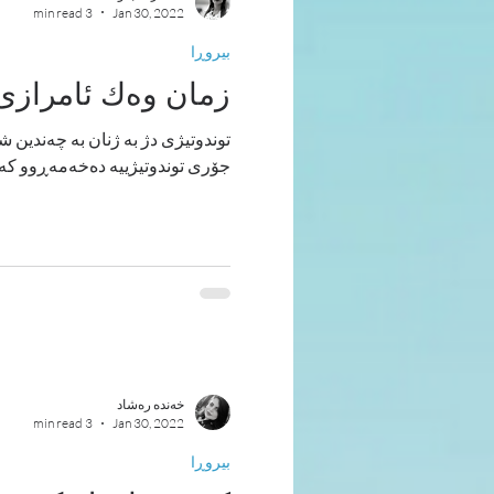
3 min read
Jan 30, 2022
بیروڕا
زمان وه‌ك ئامرازی
توندوتیژی دژ بە ژنان به‌ چه‌ندین شێو
جۆری توندوتیژییە ده‌خه‌مه‌ڕوو كه ل
خەندە رەشاد
3 min read
Jan 30, 2022
بیروڕا