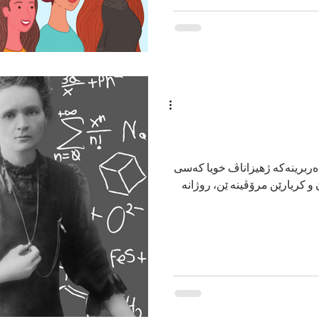
‌ربرینه‌كه‌ ژهیزاناڤ خویا كه‌سى
 كریارێن مرۆڤینه‌ ێن، روژانه‌